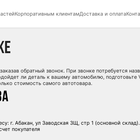
частей
Корпоративным клиентам
Доставка и оплата
Конт
ке
заказав обратный звонок. При звонке потребуется назв
одойдет ли деталь к вашему автомобилю, подготовьте
только стоимость самого автотовара.
за
: г. Абакан, ул Заводская 3Щ, стр 1 (основной склад).
счет покупателя