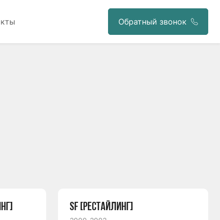
акты
Обратный звонок
НГ]
SF [РЕСТАЙЛИНГ]