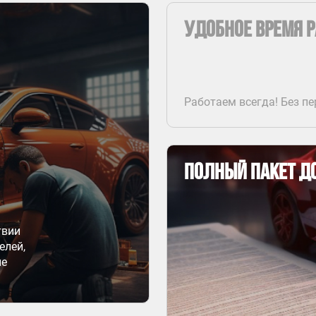
Удобное время 
Работаем всегда! Без п
Полный пакет д
твии
елей,
ие