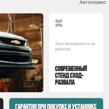
Автосервис
Твоя безопасность на
дорогах!
Современный
стенд сход-
развала
Гарантия при покупке и установке