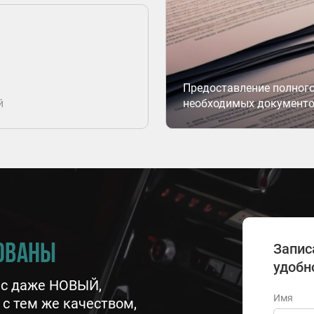
Предоставление полного
й
необходимых документов
Запис
ованы
удобн
нас даже НОВЫЙ,
Имя
с тем же качеством,