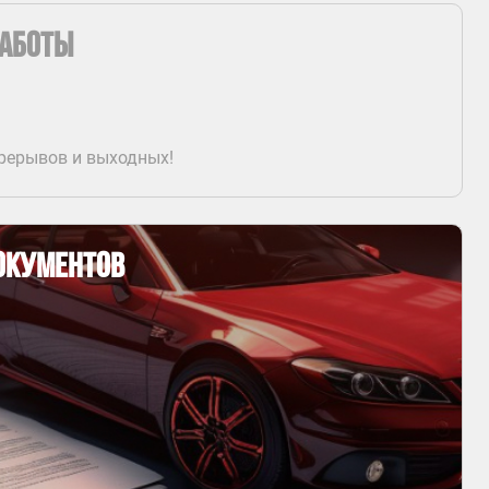
работы
ерерывов и выходных!
окументов